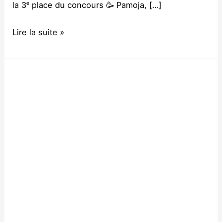
la 3ᵉ place du concours 🥳 Pamoja, […]
Lire la suite »
Liam,
étudiant
de
la
spécialité
Entrepreneuriat
à
MBS